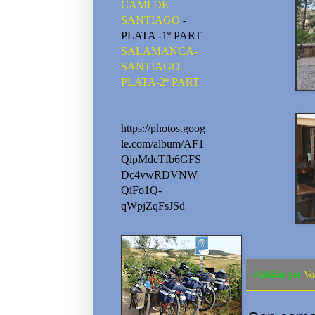
CAMI DE
SANTIAGO
-
PLATA -1º PART
SALAMANCA-
SANTIAGO -
PLATA-2º PART
https://photos.goog
le.com/album/AF1
QipMdcTfb6GFS
Dc4vwRDVNW
QiFo1Q-
qWpjZqFsJSd
Publicat per
Vo