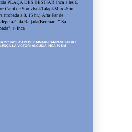
tida PLAÇA DES BESTIAR-Inca-a les 6,
hr: Cami de Son vivot-Talapi-Muro-Son
ra (trobada a 8, 15 hr.)-Arta-Far de
depera-Cala Ratjada(Berenar . " Sa
bada"..)- Inca
PA 27/06/26:-CAMI DE CAIMARI-CAMPANET-PORT
LENÇA-LA VICTORI-ALCUDIA-INCA 80 KM