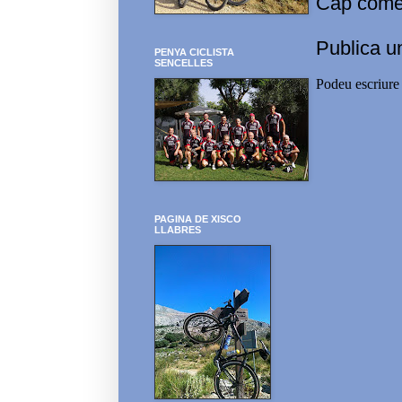
Cap comen
Publica u
PENYA CICLISTA
SENCELLES
Podeu escriure 
PAGINA DE XISCO
LLABRES