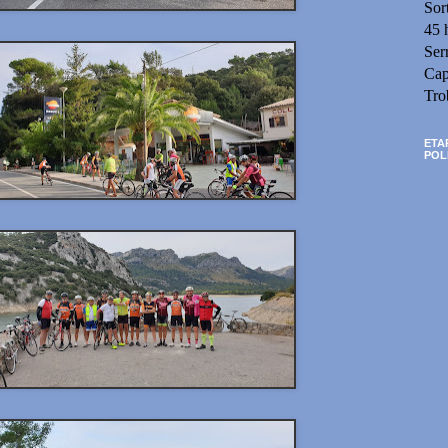
Sor
45 
Ser
Cap
Tro
ETA
POL