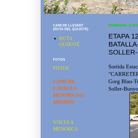
CAMI DE LLEVANT
DIUMENGE, 13 D’
(RUTA DEL QUIJOTE)
ETAPA 12
RUTA
BATALLA
QUIJOTE
SOLLER-
FOTOS
Sortida Esta
FOTOS
"CARRETERA"
Gorg Blau-Tu
CAMI DE
CAVALLS -
Soller-Bunyo
MENORCA(1-
4/05/2013)
VOLTA A
MENORCA