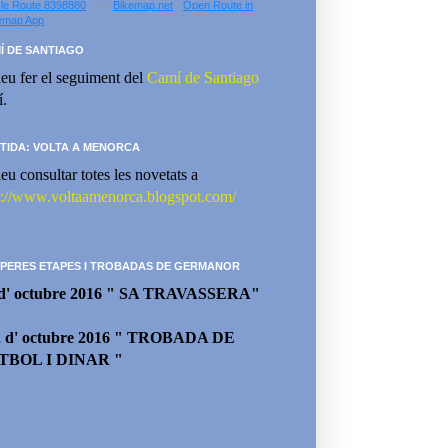
le Route 8398880
- via
Bikemap.net
-
Open Route in
emap App
Í DE SANTIAGO
eu fer el seguiment del
Camí de Santiago
í.
TIDA: VOLTA A MENORCA
eu consultar totes les novetats a
p://www.voltaamenorca.blogspot.com/
PERES ETAPES I TROBADAS DE GERMANOR
 d' octubre 2016 " SA TRAVASSERA"
2 d' octubre 2016 " TROBADA DE
TBOL I DINAR "