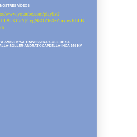
 NOSTRES VÍDEOS
ps://www.youtube.com/playlist?
st=PL8LKCaYjCygN8OZJ60zZmxuwKbLB
dr
PA 22/05/21:"SA TRAVESSERA"COLL DE SA
ALLA-SOLLER-ANDRATX-CAPDELLA-INCA 169 KM