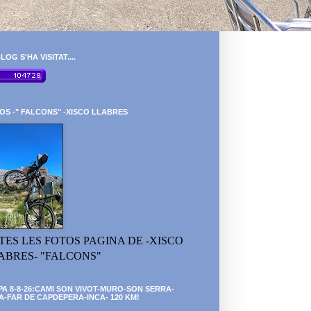
LOG S'HA VISITAT....
OS -" FALCONS" -XISCO LLABRES
TES LES FOTOS PAGINA DE -XISCO
ABRES- "FALCONS"
PA 8-8-26:CAMI SON VIVOT-MURO-SON SERRA-
A-FAR DE CAPDEPERA-INCA- 120 KM!