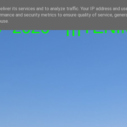
liver its services and to analyze traffic. Your IP address and us
rmance and security metrics to ensure quality of service, gene
-2026 - ¡¡¡TENI
buse.