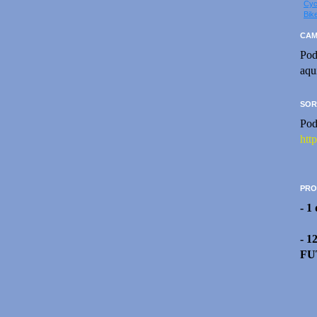
Cyc
Bik
CAM
Pod
aqu
SOR
Pod
htt
PRO
- 1
- 1
FU