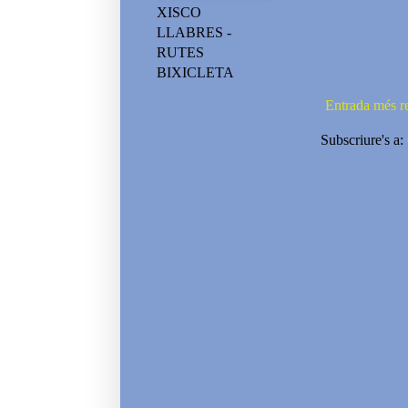
XISCO
LLABRES -
RUTES
BIXICLETA
Entrada més r
Subscriure's a: