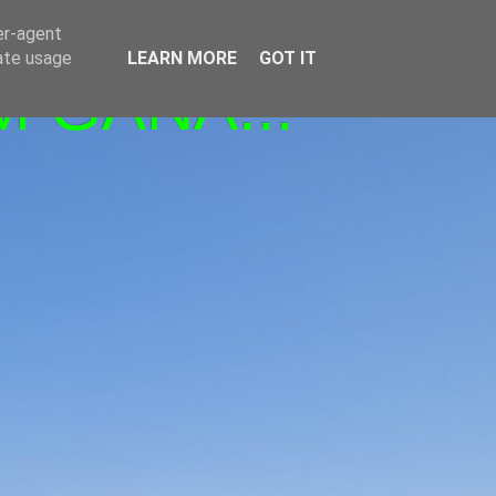
er-agent
rate usage
LEARN MORE
GOT IT
M GANA!!!