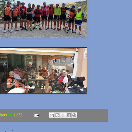
ltors
en
11:32