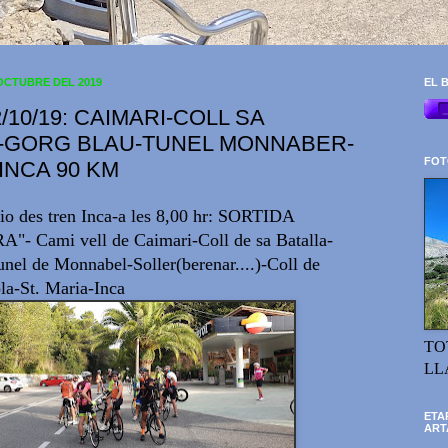
OCTUBRE DEL 2019
EL B
/10/19: CAIMARI-COLL SA
-GORG BLAU-TUNEL MONNABER-
FOT
INCA 90 KM
cio des tren Inca-a les 8,00 hr: SORTIDA
- Cami vell de Caimari-Coll de sa Batalla-
nel de Monnabel-Soller(berenar....)-Coll de
la-St. Maria-Inca
TO
LL
ETA
ART