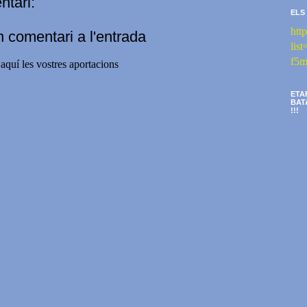
tari:
ELS
htt
n comentari a l'entrada
li
f5m
aquí les vostres aportacions
ETA
BAT
!!!