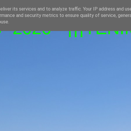
liver its services and to analyze traffic. Your IP address and us
rmance and security metrics to ensure quality of service, gene
-2026 - ¡¡¡TENI
buse.