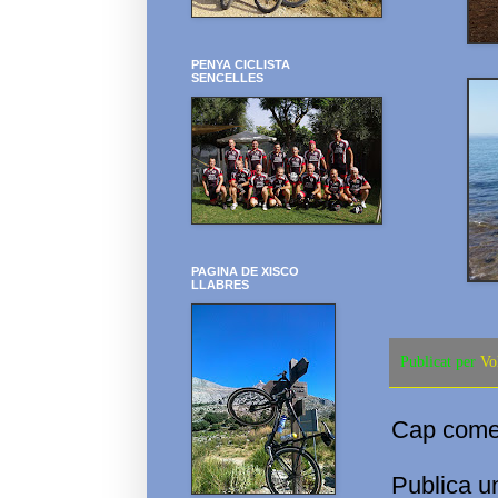
PENYA CICLISTA
SENCELLES
PAGINA DE XISCO
LLABRES
Publicat per
Vo
Cap comen
Publica u