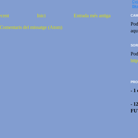
Cyc
Bik
ecent
Inici
Entrada més antiga
CAM
Pod
Comentaris del missatge (Atom)
aqu
SOR
Pod
htt
PRO
- 1
- 1
FU