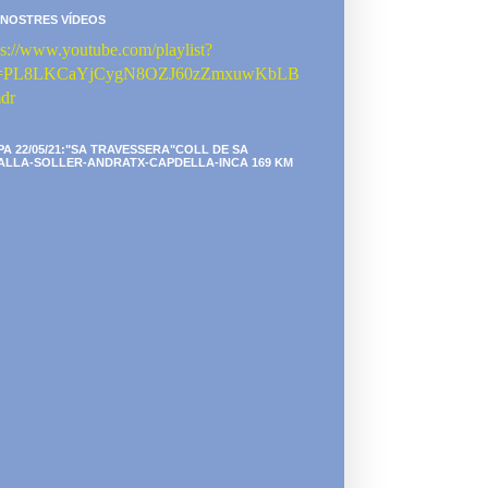
 NOSTRES VÍDEOS
ps://www.youtube.com/playlist?
st=PL8LKCaYjCygN8OZJ60zZmxuwKbLB
dr
PA 22/05/21:"SA TRAVESSERA"COLL DE SA
ALLA-SOLLER-ANDRATX-CAPDELLA-INCA 169 KM