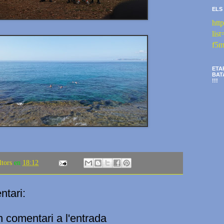
ELS
htt
li
f5m
ETA
BAT
!!!
ltors
en
18:12
tari:
n comentari a l'entrada