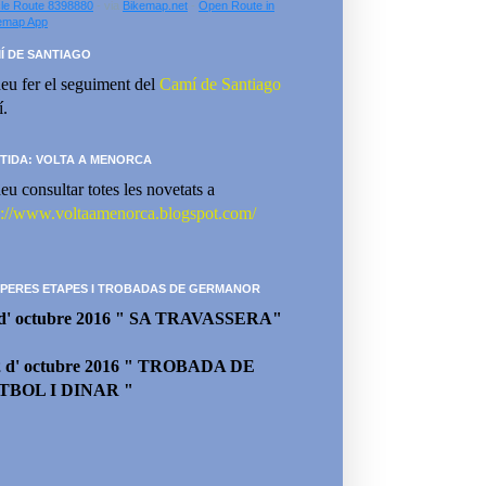
le Route 8398880
- via
Bikemap.net
-
Open Route in
emap App
Í DE SANTIAGO
eu fer el seguiment del
Camí de Santiago
í.
TIDA: VOLTA A MENORCA
eu consultar totes les novetats a
p://www.voltaamenorca.blogspot.com/
PERES ETAPES I TROBADAS DE GERMANOR
 d' octubre 2016 " SA TRAVASSERA"
2 d' octubre 2016 " TROBADA DE
TBOL I DINAR "