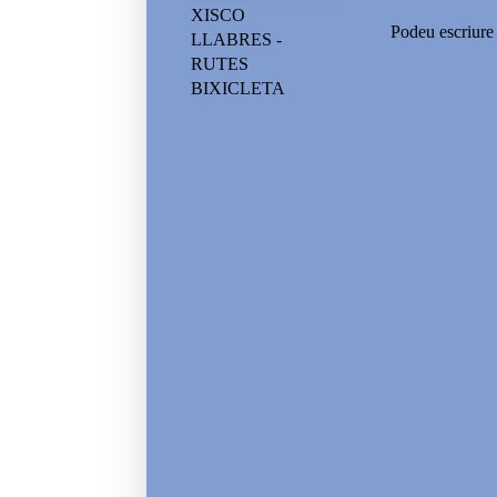
XISCO
Podeu escriure 
LLABRES -
RUTES
BIXICLETA