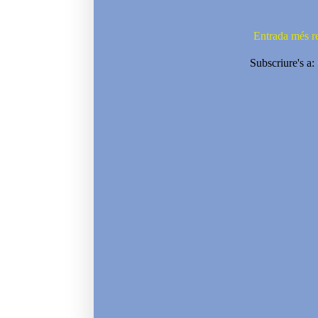
Entrada més r
Subscriure's a: