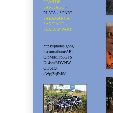
CAMI DE
SANTIAGO
-
PLATA -1º PART
SALAMANCA-
SANTIAGO -
PLATA-2º PART
https://photos.goog
le.com/album/AF1
QipMdcTfb6GFS
Dc4vwRDVNW
QiFo1Q-
qWpjZqFsJSd