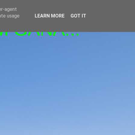
er-agent
rate usage
LEARN MORE
GOT IT
M GANA!!!