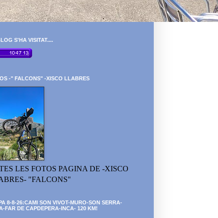
LOG S'HA VISITAT....
OS -" FALCONS" -XISCO LLABRES
TES LES FOTOS PAGINA DE -XISCO
ABRES- "FALCONS"
PA 8-8-26:CAMI SON VIVOT-MURO-SON SERRA-
A-FAR DE CAPDEPERA-INCA- 120 KM!