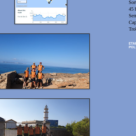
Sor
45 
Ser
Cap
Tro
ETA
POL