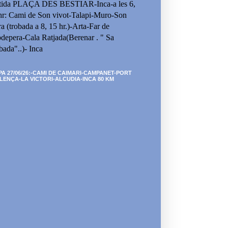
tida PLAÇA DES BESTIAR-Inca-a les 6,
hr: Cami de Son vivot-Talapi-Muro-Son
ra (trobada a 8, 15 hr.)-Arta-Far de
depera-Cala Ratjada(Berenar . " Sa
bada"..)- Inca
PA 27/06/26:-CAMI DE CAIMARI-CAMPANET-PORT
LENÇA-LA VICTORI-ALCUDIA-INCA 80 KM