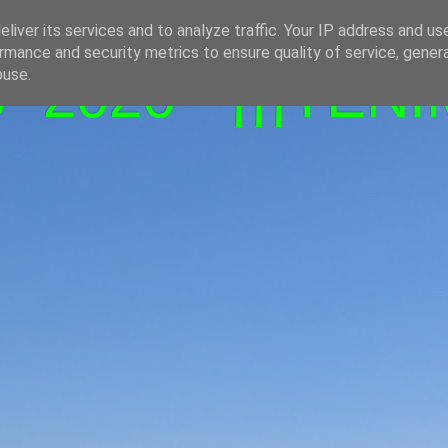
liver its services and to analyze traffic. Your IP address and us
rmance and security metrics to ensure quality of service, gene
-2026 - ¡¡¡TENI
buse.