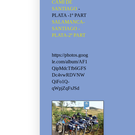
CAMI DE
SANTIAGO
-
PLATA -1º PART
SALAMANCA-
SANTIAGO -
PLATA-2º PART
https://photos.goog
le.com/album/AF1
QipMdcTfb6GFS
Dc4vwRDVNW
QiFo1Q-
qWpjZqFsJSd