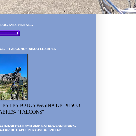
LOG S'HA VISITAT....
OS -" FALCONS" -XISCO LLABRES
TES LES FOTOS PAGINA DE -XISCO
ABRES- "FALCONS"
PA 8-8-26:CAMI SON VIVOT-MURO-SON SERRA-
A-FAR DE CAPDEPERA-INCA- 120 KM!