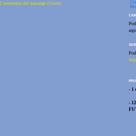
Cyc
Comentaris del missatge (Atom)
Bik
CAM
Pod
aqu
SOR
Pod
htt
PRO
- 1
- 1
FU