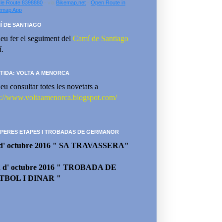
le Route 8398880
- via
Bikemap.net
-
Open Route in
emap App
Í DE SANTIAGO
eu fer el seguiment del
Camí de Santiago
í.
TIDA: VOLTA A MENORCA
eu consultar totes les novetats a
p://www.voltaamenorca.blogspot.com/
PERES ETAPES I TROBADAS DE GERMANOR
 d' octubre 2016 " SA TRAVASSERA"
2 d' octubre 2016 " TROBADA DE
TBOL I DINAR "