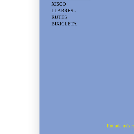
XISCO
LLABRES -
RUTES
BIXICLETA
Entrada més r