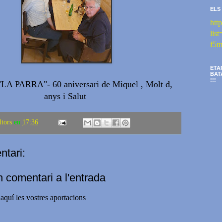
ELS
htt
li
f5m
ETA
BAT
!!!
"LA PARRA"- 60 aniversari de Miquel , Molt d,
anys i Salut
ltors
en
17:36
tari:
n comentari a l'entrada
aquí les vostres aportacions