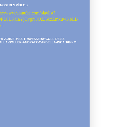
 NOSTRES VÍDEOS
ps://www.youtube.com/playlist?
st=PL8LKCaYjCygN8OZJ60zZmxuwKbLB
dr
PA 22/05/21:"SA TRAVESSERA"COLL DE SA
ALLA-SOLLER-ANDRATX-CAPDELLA-INCA 169 KM