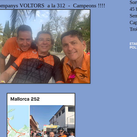
Sor
ompanys VOLTORS a la 312 - Campeons !!!!
45 
Ser
Cap
Tro
ETA
POL