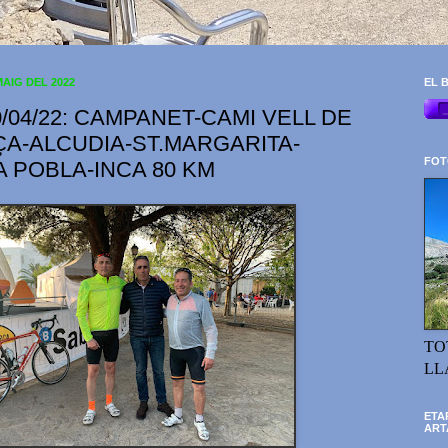
MAIG DEL 2022
EL B
0/04/22: CAMPANET-CAMI VELL DE
A-ALCUDIA-ST.MARGARITA-
FOT
 POBLA-INCA 80 KM
TO
LL
ETA
ART