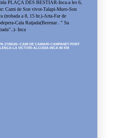
tida PLAÇA DES BESTIAR-Inca-a les 6,
hr: Cami de Son vivot-Talapi-Muro-Son
ra (trobada a 8, 15 hr.)-Arta-Far de
depera-Cala Ratjada(Berenar . " Sa
bada"..)- Inca
PA 27/06/26:-CAMI DE CAIMARI-CAMPANET-PORT
LENÇA-LA VICTORI-ALCUDIA-INCA 80 KM