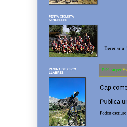
PENYA CICLISTA
SENCELLES
Berenar a 
PAGINA DE XISCO
Publicat per
Vo
LLABRES
Cap comen
Publica u
Podeu escriure 