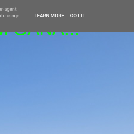
er-agent
rate usage
LEARN MORE
GOT IT
M GANA!!!