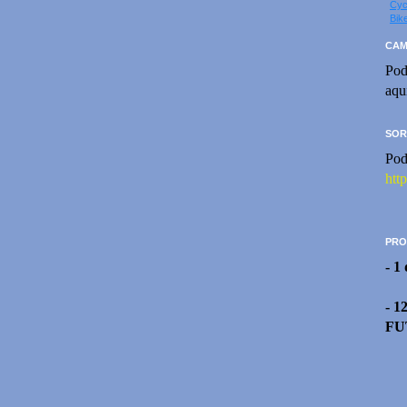
Cyc
Bik
CAM
Pod
aqu
SOR
Pod
htt
PRO
- 1
- 1
FU