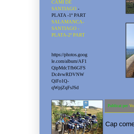
CAMI DE
SANTIAGO
-
PLATA -1º PART
SALAMANCA-
SANTIAGO -
PLATA-2º PART
https://photos.goog
le.com/album/AF1
QipMdcTfb6GFS
Dc4vwRDVNW
QiFo1Q-
qWpjZqFsJSd
Publicat per
Vo
Cap comen