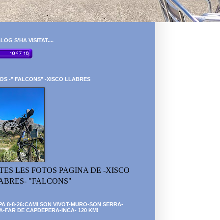
LOG S'HA VISITAT....
OS -" FALCONS" -XISCO LLABRES
TES LES FOTOS PAGINA DE -XISCO
ABRES- "FALCONS"
PA 8-8-26:CAMI SON VIVOT-MURO-SON SERRA-
A-FAR DE CAPDEPERA-INCA- 120 KM!