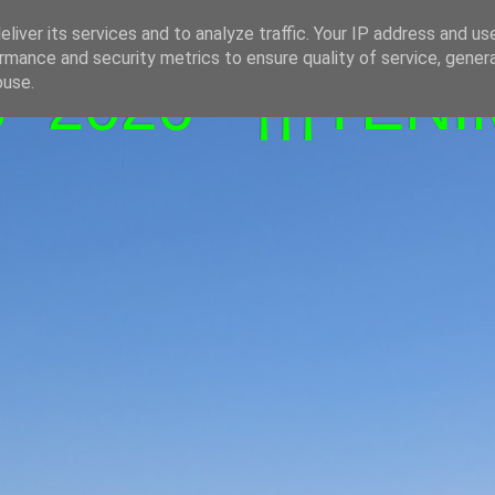
liver its services and to analyze traffic. Your IP address and us
rmance and security metrics to ensure quality of service, gene
-2026 - ¡¡¡TENI
buse.