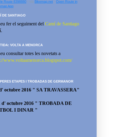
le Route 8398880
- via
Bikemap.net
-
Open Route in
emap App
Í DE SANTIAGO
eu fer el seguiment del
Camí de Santiago
í.
TIDA: VOLTA A MENORCA
eu consultar totes les novetats a
p://www.voltaamenorca.blogspot.com/
PERES ETAPES I TROBADAS DE GERMANOR
 d' octubre 2016 " SA TRAVASSERA"
2 d' octubre 2016 " TROBADA DE
TBOL I DINAR "