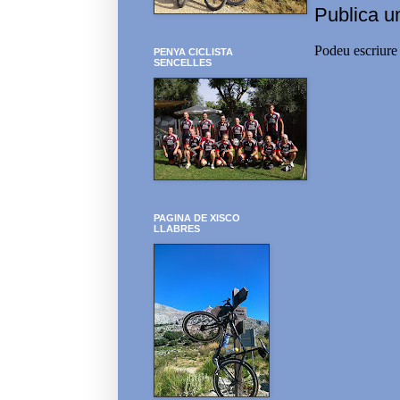
Publica u
Podeu escriure 
PENYA CICLISTA
SENCELLES
PAGINA DE XISCO
LLABRES