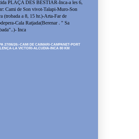
tida PLAÇA DES BESTIAR-Inca-a les 6,
hr: Cami de Son vivot-Talapi-Muro-Son
ra (trobada a 8, 15 hr.)-Arta-Far de
depera-Cala Ratjada(Berenar . " Sa
bada"..)- Inca
PA 27/06/26:-CAMI DE CAIMARI-CAMPANET-PORT
LENÇA-LA VICTORI-ALCUDIA-INCA 80 KM