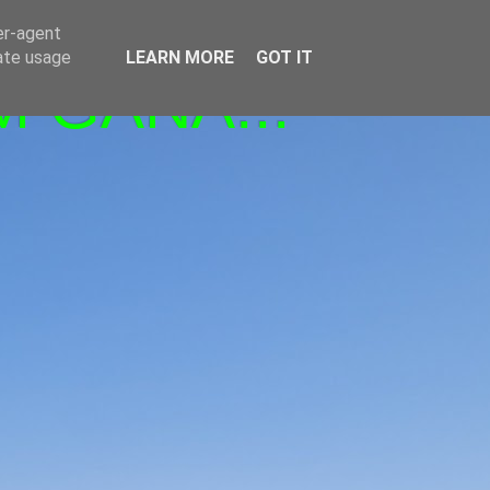
er-agent
rate usage
LEARN MORE
GOT IT
M GANA!!!