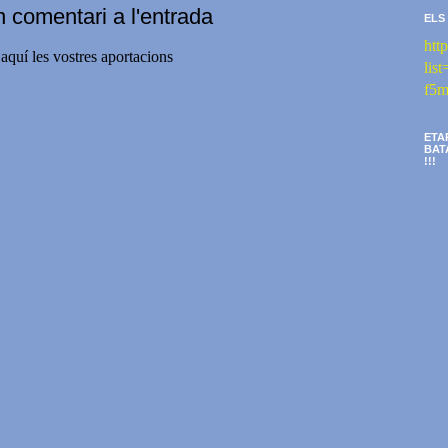
n comentari a l'entrada
ELS
htt
aquí les vostres aportacions
li
f5m
ETA
BAT
!!!