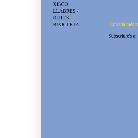
XISCO
LLABRES -
RUTES
Entrada més r
BIXICLETA
Subscriure's a: