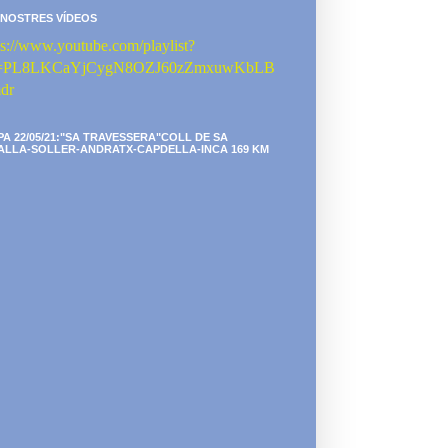
 NOSTRES VÍDEOS
ps://www.youtube.com/playlist?
st=PL8LKCaYjCygN8OZJ60zZmxuwKbLB
dr
PA 22/05/21:"SA TRAVESSERA"COLL DE SA
ALLA-SOLLER-ANDRATX-CAPDELLA-INCA 169 KM