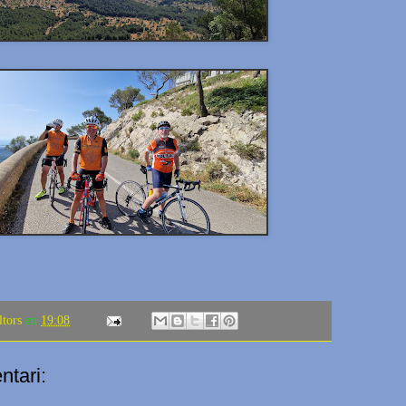
ltors
en
19:08
tari: