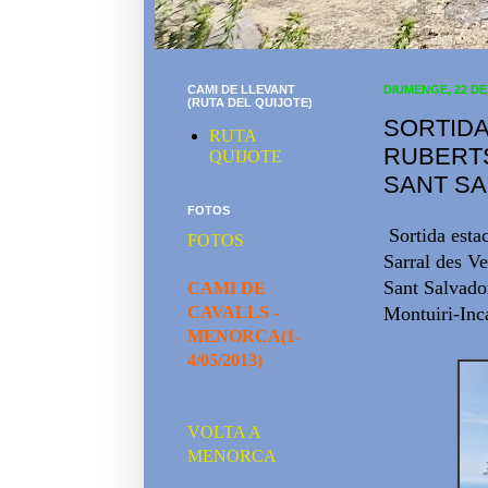
CAMI DE LLEVANT
DIUMENGE, 22 DE
(RUTA DEL QUIJOTE)
SORTIDA
RUTA
RUBERTS
QUIJOTE
SANT SA
FOTOS
Sortida estac
FOTOS
Sarral des Ve
Sant Salvador
CAMI DE
CAVALLS -
Montuiri-Inca
MENORCA(1-
4/05/2013)
VOLTA A
MENORCA