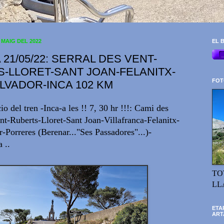
 MAIG DEL 2022
EL B
 21/05/22: SERRAL DES VENT-
-LLORET-SANT JOAN-FELANITX-
FOT
LVADOR-INCA 102 KM
io del tren -Inca-a les !! 7, 30 hr !!!: Cami des
nt-Ruberts-Lloret-Sant Joan-Villafranca-Felanitx-
-Porreres (Berenar..."Ses Passadores"...)-
 ..
TO
LL
ETA
ART