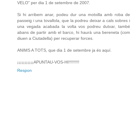
VELO" per dia 1 de setembre de 2007.
Si hi arribem anar, podeu dur una motxilla amb roba de
passeig i una tovallola, que la podreu deixar a cals sobres i
una vegada acabada la volta vos podreu dutxar, també
abans de partir amb el barco, hi haurà una bereneta (com
diuen a Ciutadella) per recuperar forces.
ANIMS A TOTS, que dia 1 de setembre ja és aquí.
¡¡¡¡¡¡¡¡¡¡¡APUNTAU-VOS-HI!!!!!!!!!
Respon