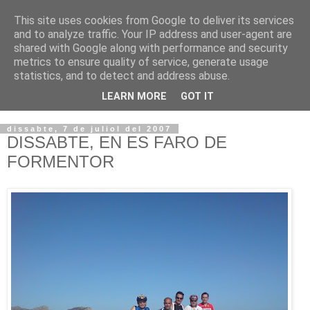
This site uses cookies from Google to deliver its services
VOLTORS -2026 -
and to analyze traffic. Your IP address and user-agent are
shared with Google along with performance and security
¡¡¡TENIM GANA!!!
metrics to ensure quality of service, generate usage
statistics, and to detect and address abuse.
I NO FEIM ...
LEARN MORE
GOT IT
dissabte, 7 de juliol del 2007
DISSABTE, EN ES FARO DE
FORMENTOR