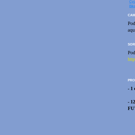
Cyc
Bik
CAM
Pod
aqu
SOR
Pod
htt
PRO
- 1
- 1
FU