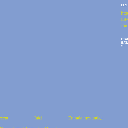
ELS
htt
li
f5m
ETA
BAT
!!!
ecent
Inici
Entrada més antiga