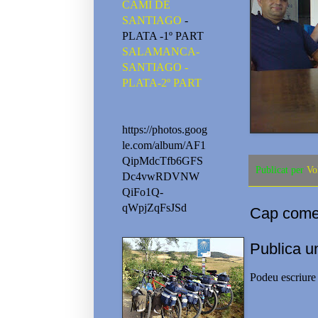
CAMI DE
SANTIAGO
-
PLATA -1º PART
SALAMANCA-
SANTIAGO -
PLATA-2º PART
https://photos.goog
le.com/album/AF1
QipMdcTfb6GFS
Publicat per
Vo
Dc4vwRDVNW
QiFo1Q-
qWpjZqFsJSd
Cap comen
Publica u
Podeu escriure 