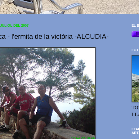
 JULIOL DEL 2007
EL B
a - l'ermita de la victòria -ALCUDIA-
FOT
TO
LL
ETA
ART