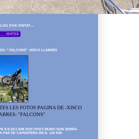
LOG S'HA VISITAT....
OS -" FALCONS" -XISCO LLABRES
TES LES FOTOS PAGINA DE -XISCO
ABRES- "FALCONS"
PA 8-8-26:CAMI SON VIVOT-MURO-SON SERRA-
A-FAR DE CAPDEPERA-INCA- 120 KM!