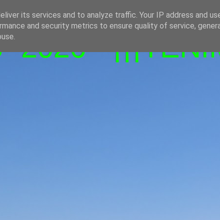
liver its services and to analyze traffic. Your IP address and us
rmance and security metrics to ensure quality of service, gene
-2026 - ¡¡¡TENI
buse.