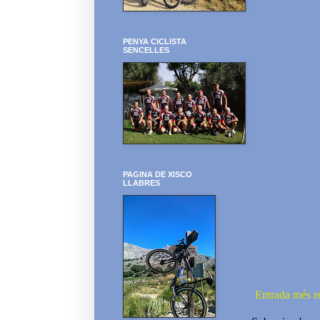
PENYA CICLISTA
SENCELLES
PAGINA DE XISCO
LLABRES
Entrada més r