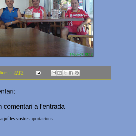
ltors
en
22:03
tari:
n comentari a l'entrada
aquí les vostres aportacions