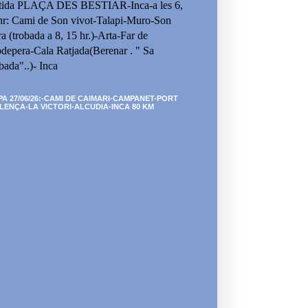
tida PLAÇA DES BESTIAR-Inca-a les 6,
hr: Cami de Son vivot-Talapi-Muro-Son
ra (trobada a 8, 15 hr.)-Arta-Far de
depera-Cala Ratjada(Berenar . " Sa
bada"..)- Inca
PA 27/06/26:-CAMI DE CAIMARI-CAMPANET-PORT
LENÇA-LA VICTORI-ALCUDIA-INCA 80 KM