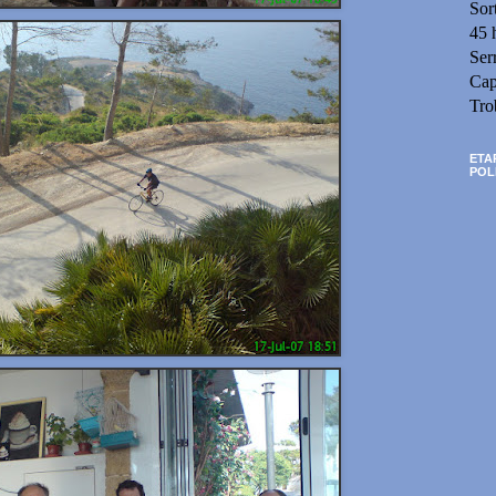
Sor
45 
Ser
Cap
Tro
ETA
POL