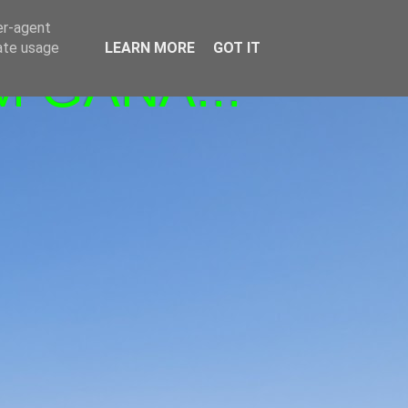
er-agent
rate usage
LEARN MORE
GOT IT
M GANA!!!