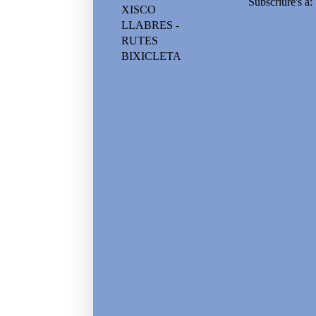
Subscriure's a:
XISCO
LLABRES -
RUTES
BIXICLETA