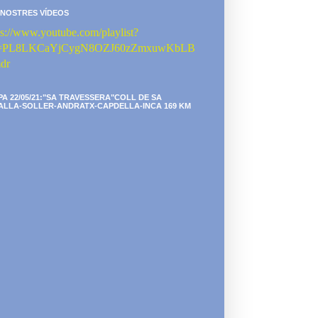
 NOSTRES VÍDEOS
ps://www.youtube.com/playlist?
st=PL8LKCaYjCygN8OZJ60zZmxuwKbLB
dr
PA 22/05/21:"SA TRAVESSERA"COLL DE SA
ALLA-SOLLER-ANDRATX-CAPDELLA-INCA 169 KM