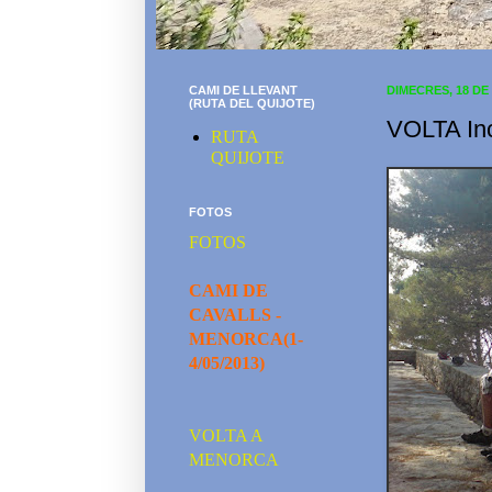
CAMI DE LLEVANT
DIMECRES, 18 DE
(RUTA DEL QUIJOTE)
VOLTA Inc
RUTA
QUIJOTE
FOTOS
FOTOS
CAMI DE
CAVALLS -
MENORCA(1-
4/05/2013)
VOLTA A
MENORCA