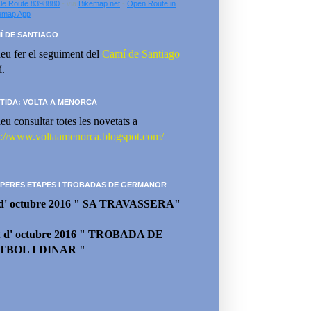
le Route 8398880
- via
Bikemap.net
-
Open Route in
emap App
Í DE SANTIAGO
eu fer el seguiment del
Camí de Santiago
í.
TIDA: VOLTA A MENORCA
eu consultar totes les novetats a
p://www.voltaamenorca.blogspot.com/
PERES ETAPES I TROBADAS DE GERMANOR
 d' octubre 2016 " SA TRAVASSERA"
2 d' octubre 2016 " TROBADA DE
TBOL I DINAR "